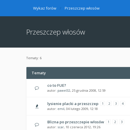
Wykaz forów
Przeszczep włosów
Przeszczep włosów
Tematy: 6
Tematy
co to FUE?
autor:
pawel32
, 25 grudnia 2008, 12:59
lysienie placki a przeszczep
1
2
3
4
autor:
emil
, 04 lutego 2009, 12:18
Blizna po przeszczepie włosów
1
2
3
autor:
scar
, 10 czerwca 2012, 19:26