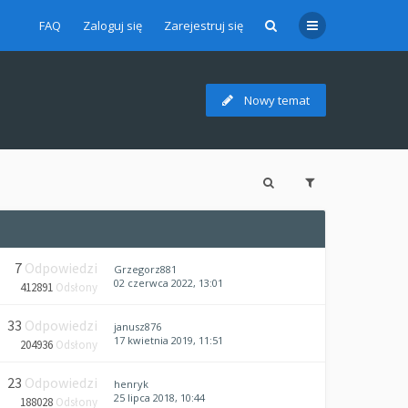
FAQ
Zaloguj się
Zarejestruj się
Nowy temat
7
Odpowiedzi
Grzegorz881
02 czerwca 2022, 13:01
412891
Odsłony
33
Odpowiedzi
janusz876
17 kwietnia 2019, 11:51
204936
Odsłony
23
Odpowiedzi
henryk
25 lipca 2018, 10:44
188028
Odsłony