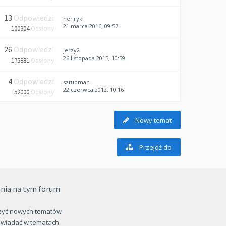
13
Odpowiedzi
henryk
21 marca 2016, 09:57
100304
Odsłony
26
Odpowiedzi
jerzy2
26 listopada 2015, 10:59
175881
Odsłony
4
Odpowiedzi
sztubman
22 czerwca 2012, 10:16
52000
Odsłony
Nowy temat
Przejdź do
nia na tym forum
zyć nowych tematów
wiadać w tematach