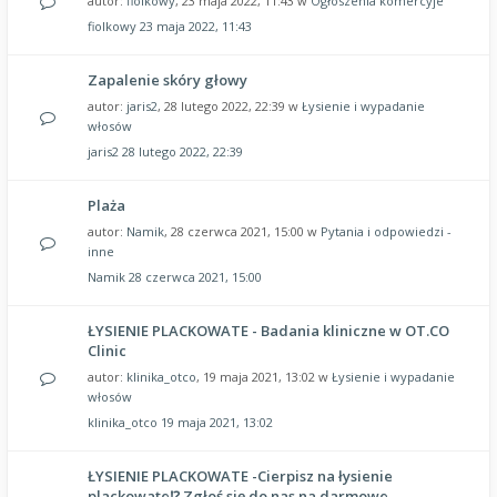
autor:
fiolkowy
, 23 maja 2022, 11:43 w
Ogłoszenia komercyje
fiolkowy
23 maja 2022, 11:43
Zapalenie skóry głowy
autor:
jaris2
, 28 lutego 2022, 22:39 w
Łysienie i wypadanie
włosów
jaris2
28 lutego 2022, 22:39
Plaża
autor:
Namik
, 28 czerwca 2021, 15:00 w
Pytania i odpowiedzi -
inne
Namik
28 czerwca 2021, 15:00
ŁYSIENIE PLACKOWATE - Badania kliniczne w OT.CO
Clinic
autor:
klinika_otco
, 19 maja 2021, 13:02 w
Łysienie i wypadanie
włosów
klinika_otco
19 maja 2021, 13:02
ŁYSIENIE PLACKOWATE -Cierpisz na łysienie
plackowate⁉ Zgłoś się do nas na darmowe