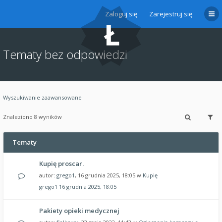
Zaloguj się
Zarejestruj się
Tematy bez odpowiedzi
Wyszukiwanie zaawansowane
Znaleziono 8 wyników
Tematy
Kupię proscar.
autor:
grego1
, 16 grudnia 2025, 18:05 w
Kupię
grego1
16 grudnia 2025, 18:05
Pakiety opieki medycznej